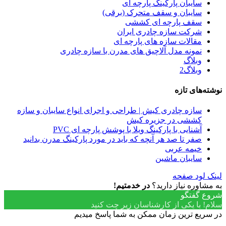
سایبان پارکینگ پارچه ای
سایبان و سقف متحرک (برقی)
سقف پارچه ای کششی
شرکت سازه چادری ایران
مقالات سازه های پارچه ای
نمونه مدل آلاچیق های مدرن با سازه چادری
وبلاگ
وبلاگ2
نوشته‌های تازه
سازه چادری کیش | طراحی و اجرای انواع سایبان و سازه
کششی در جزیره کیش
آشنایی با پارکینگ ویلا با پوشش پارچه ای PVC
صفر تا صد هر آنچه که باید در مورد پارکینگ مدرن بدانید
خیمه عربی
سایبان ماشین
لینک لود صفحه
به مشاوره نیاز دارید؟
در خدمتیم!
شروع گفتگو
سلام! با یکی از کارشناسان زیر چت کنید
در سریع ترین زمان ممکن به شما پاسخ میدیم