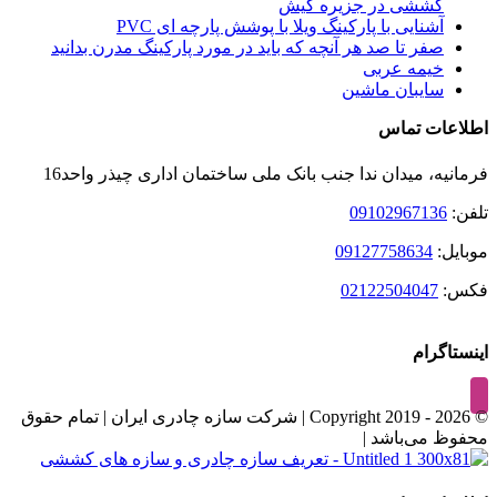
کششی در جزیره کیش
آشنایی با پارکینگ ویلا با پوشش پارچه ای PVC
صفر تا صد هر آنچه که باید در مورد پارکینگ مدرن بدانید
خیمه عربی
سایبان ماشین
اطلاعات تماس
فرمانیه، میدان ندا جنب بانک ملی ساختمان اداری چیذر واحد16
تلفن:
09102967136
موبایل:
09127758634
فکس:
02122504047
اینستاگرام
© Copyright 2019 -
2026 | شرکت سازه چادری ایران | تمام حقوق
محفوظ می‌باشد |
Instagram
تلفن
تغییر
وضعیت