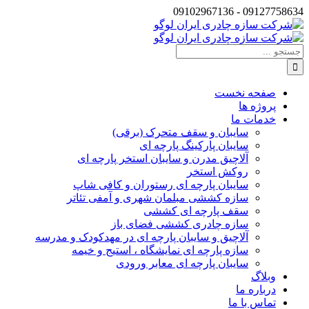
Skip
09127758634 - 09102967136
Instagram
to
تلفن
content
جستجو
برای:
صفحه نخست
پروژه ها
خدمات ما
سایبان و سقف متحرک (برقی)
سایبان پارکینگ پارچه ای
آلاچیق مدرن و سایبان استخر پارچه ای
روکش استخر
سایبان پارچه ای رستوران و کافی شاپ
سازه کششی مبلمان شهری و آمفی تئاتر
سقف پارچه ای کششی
سازه چادری کششی فضای باز
آلاچیق و سایبان پارچه ای در مهدکودک و مدرسه
سازه پارچه ای نمایشگاه ، استیج و خیمه
سایبان پارچه ای معابر ورودی
وبلاگ
درباره ما
تماس با ما