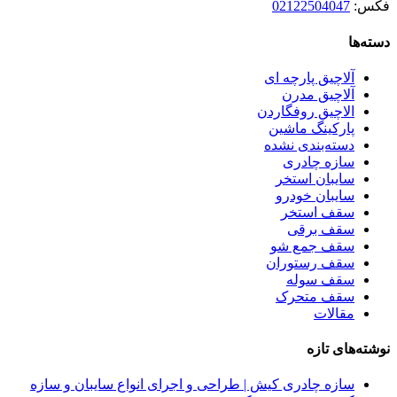
فکس:
02122504047
دسته‌ها
آلاچیق پارچه ای
آلاچیق مدرن
الاچیق روفگاردن
پارکینگ ماشین
دسته‌بندی نشده
سازه چادری
سایبان استخر
سایبان خودرو
سقف استخر
سقف برقی
سقف جمع شو
سقف رستوران
سقف سوله
سقف متحرک
مقالات
نوشته‌های تازه
سازه چادری کیش | طراحی و اجرای انواع سایبان و سازه