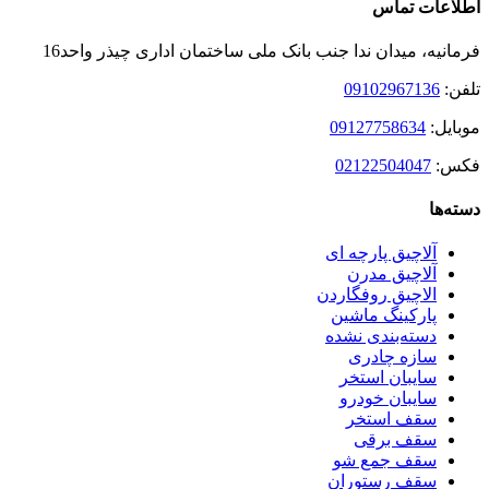
ناحیه
اطلاعات تماس
نوارکشویی
Sliding
فرمانیه، میدان ندا جنب بانک ملی ساختمان اداری چیذر واحد16
Bar
تلفن:
09102967136
موبایل:
09127758634
فکس:
02122504047
دسته‌ها
آلاچیق پارچه ای
آلاچیق مدرن
الاچیق روفگاردن
پارکینگ ماشین
دسته‌بندی نشده
سازه چادری
سایبان استخر
سایبان خودرو
سقف استخر
سقف برقی
سقف جمع شو
سقف رستوران