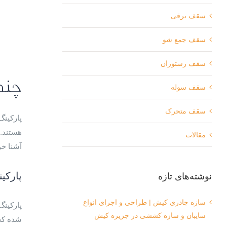
سقف برقی
سقف جمع شو
سقف رستوران
چند 
سقف سوله
سقف متحرک
پارکینگ
هستند. 
مقالات
آشنا خو
پارکی
نوشته‌های تازه
سازه چادری کیش | طراحی و اجرای انواع
پارکینگ
سایبان و سازه کششی در جزیره کیش
شده که 