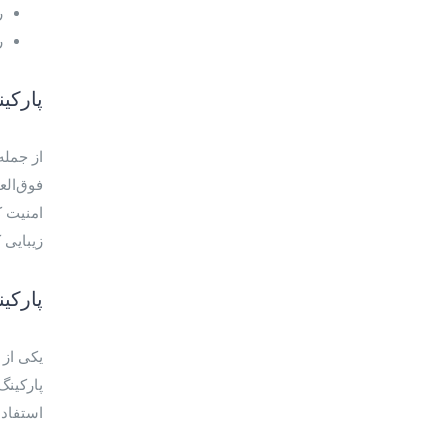
ر
ر
پارکی
از جمله
فوق‌الع
امنیت ک
زیبایی 
پارکی
پارکینگ
استفاده