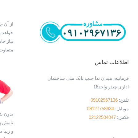
از آن ج
خواهد ب
نیاز جا
متفاوت 
اطلاعات تماس
فرمانیه، میدان ندا جنب بانک ملی ساختمان
اداری چیذر واحد16
تلفن:
09102967136
موبایل:
09127758634
بدون شک
فکس:
02122504047
نامش پی
و زیبا 