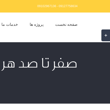
Ski
09127758634 - 09102967136
t
conten
صفحه نخست
پروژه ها
خدمات ما
غییر
ضعیت
احیه
وارکشویی
صفر تا صد هر آ
Slidin
Ba