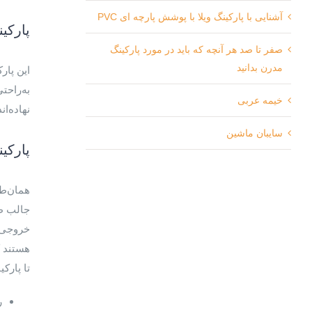
آشنایی با پارکینگ ویلا با پوشش پارچه ای PVC
پارکی
صفر تا صد هر آنچه که باید در مورد پارکینگ
مدرن بدانید
به‌راحت
خیمه عربی
نهاده‌ا
سایبان ماشین
پارکی
همان‌طو
جالب طر
خروجی‌ه
هستند ک
تا پارکی
ر