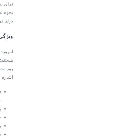
برای دو
ویژگی
امروزه 
هستند؛ 
روز مدر
اشاره خ
ف
ع
پ
د
ب
پ