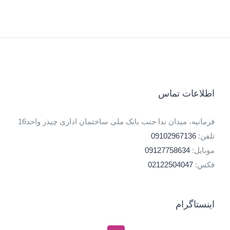
اطلاعات تماس
فرمانیه، میدان ندا جنب بانک ملی ساختمان اداری چیذر واحد16
تلفن:
09102967136
موبایل:
09127758634
فکس:
02122504047
اینستاگرام