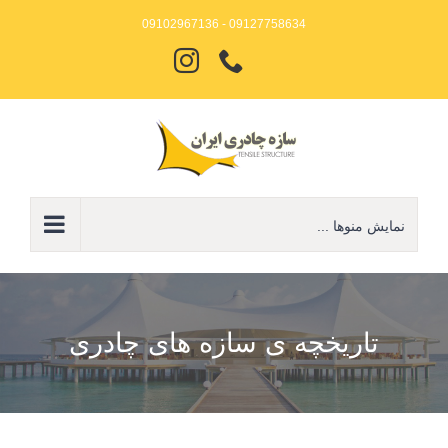
Ski
09127758634 - 09102967136
t
تلفن
Instagram
conten
نمایش منوها ...
تاریخچه ی سازه های چادری