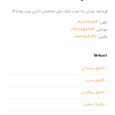
فرمانیه، میدان ندا جنب بانک ملی ساختمان اداری چیذر واحد16
تلفن:
09102967136
موبایل:
09127758634
فکس:
02122504047
دسته‌ها
آلاچیق پارچه ای
آلاچیق مدرن
الاچیق روفگاردن
پارکینگ ماشین