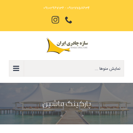
Ski
09127758634 - 09102967136
t
تلفن
Instagram
conten
نمایش منوها ...
پارکینگ ماشین