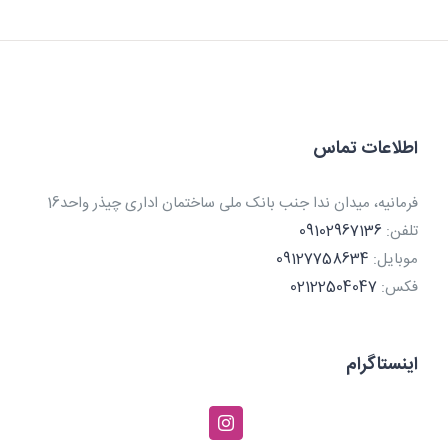
اطلاعات تماس
فرمانیه، میدان ندا جنب بانک ملی ساختمان اداری چیذر واحد16
تلفن:
09102967136
موبایل:
09127758634
فکس:
02122504047
اینستاگرام