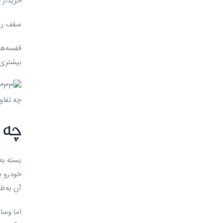
خریدار 
سقف ریلی
قفسه‌ها
بیشتری 
چه تفاو
چه و
بسته به
خودرو ب
آن به‌طو
اما وسا