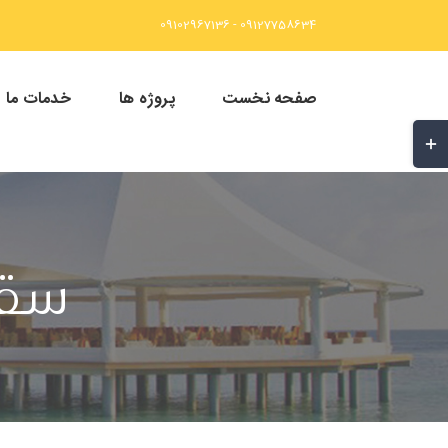
Ski
09127758634 - 09102967136
t
conten
صفحه نخست
پروژه ها
خدمات ما
غییر
ضعیت
احیه
وارکشویی
Slidin
سقف
Ba