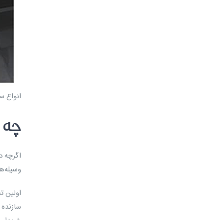
انواع س
چه 
اگرچه د
وسیله‌ه
اولین ت
سازنده 