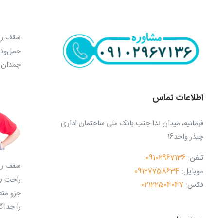
سقف ریل
حمل‌و‌ن
چمدان‌ه
اطلاعات تماس
فرمانیه، میدان ندا جنب بانک ملی ساختمان اداری
چیذر واحد16
تلفن:
09102967136
سقف ریل
موبایل:
09127758634
راحت به
فکس:
02122504047
جزو متع
را جداگ