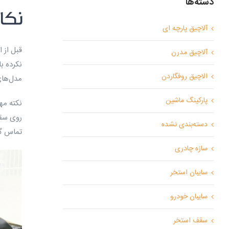
دسته‌ها
نکا
آلاچیق پارچه ای
قبل از 
آلاچیق مدرن
نکرده با
الاچیق روفگاردن
مدل‌های
پارکینگ ماشین
نکته مه
روی سقف
دسته‌بندی نشده
تماس گر
سازه چادری
سایبان استخر
سایبان خودرو
سقف استخر