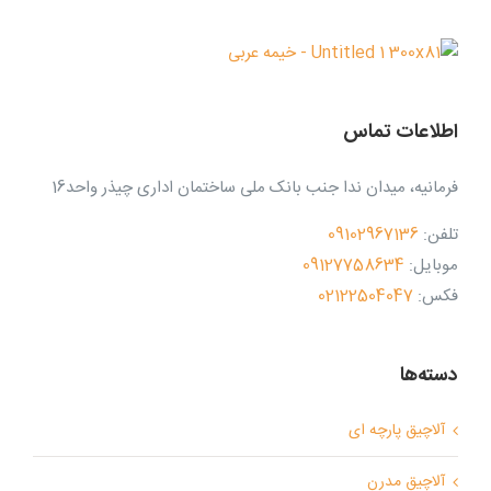
اطلاعات تماس
فرمانیه، میدان ندا جنب بانک ملی ساختمان اداری چیذر واحد16
تلفن:
09102967136
موبایل:
09127758634
فکس:
02122504047
دسته‌ها
آلاچیق پارچه ای
آلاچیق مدرن