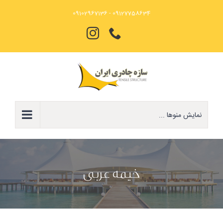
Ski
09127758634 - 09102967136
t
تلفن
Instagram
conten
نمایش منوها ...
خیمه عربی