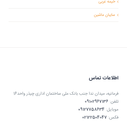
خیمه عربی
سایبان ماشین
اطلاعات تماس
فرمانیه، میدان ندا جنب بانک ملی ساختمان اداری چیذر واحد16
تلفن:
09102967136
موبایل:
09127758634
فکس:
02122504047