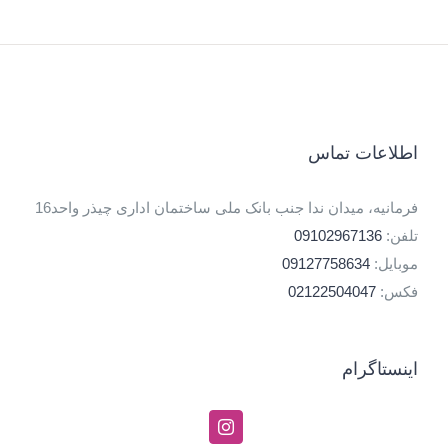
اطلاعات تماس
فرمانیه، میدان ندا جنب بانک ملی ساختمان اداری چیذر واحد16
تلفن:
09102967136
موبایل:
09127758634
فکس:
02122504047
اینستاگرام