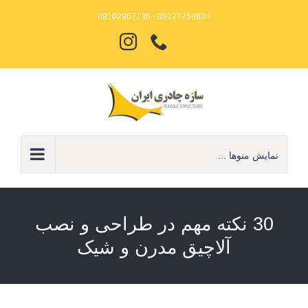
Ski
09127758634 - 09102967136
t
تلفن
Instagram
conten
نمایش منوها ...
30 نکته مهم در طراحی و نصب
آلاچیق مدرن و شیک