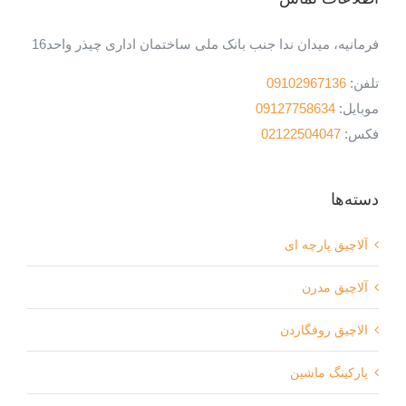
فرمانیه، میدان ندا جنب بانک ملی ساختمان اداری چیذر واحد16
تلفن:
09102967136
موبایل:
09127758634
فکس:
02122504047
دسته‌ها
آلاچیق پارچه ای
آلاچیق مدرن
الاچیق روفگاردن
پارکینگ ماشین