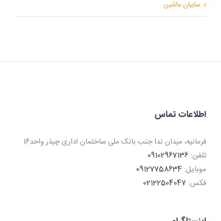
سایبان ماشین
اطلاعات تماس
فرمانیه، میدان ندا جنب بانک ملی ساختمان اداری چیذر واحد16
تلفن:
09102967136
موبایل:
09127758634
فکس:
02122504047