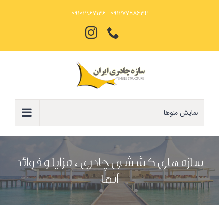
Ski
09127758634 - 09102967136
t
تلفن
Instagram
conten
نمایش منوها ...
سازه های کششی چادری ، مزایا و فوائد
آنها