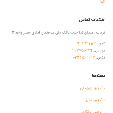
اطلاعات تماس
فرمانیه، میدان ندا جنب بانک ملی ساختمان اداری چیذر واحد16
تلفن:
09102967136
موبایل:
09127758634
فکس:
02122504047
دسته‌ها
آلاچیق پارچه ای
آلاچیق مدرن
الاچیق روفگاردن