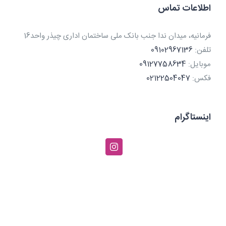
اطلاعات تماس
فرمانیه، میدان ندا جنب بانک ملی ساختمان اداری چیذر واحد16
تلفن:
09102967136
موبایل:
09127758634
فکس:
02122504047
اینستاگرام