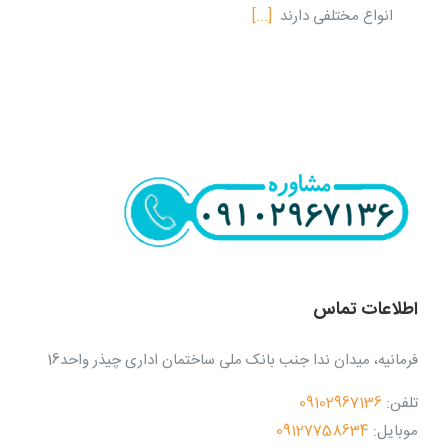
انواع مختلفی دارند
[...]
اطلاعات تماس
فرمانیه، میدان ندا جنب بانک ملی ساختمان اداری چیذر واحد16
تلفن:
09102967136
موبایل:
09127758634