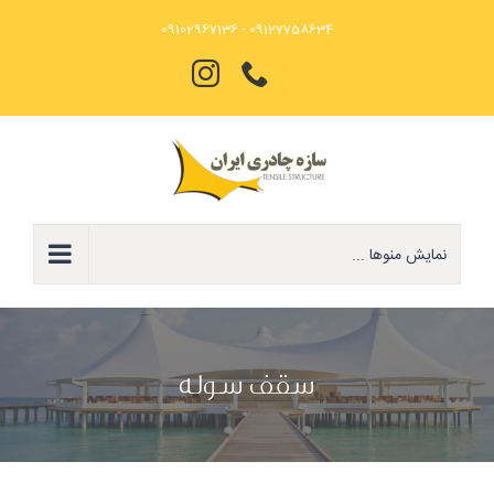
Ski
09127758634 - 09102967136
t
تلفن
Instagram
conten
نمایش منوها ...
سقف سوله