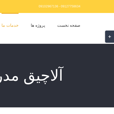
Ski
09127758634 - 09102967136
t
conten
صفحه نخست
پروژه ها
خدمات ما
غییر
ضعیت
احیه
وارکشویی
Slidin
آلاچیق مدر
Ba