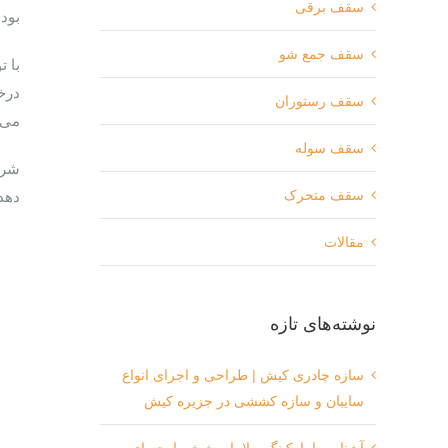
سقف برقی
بود.
سقف جمع شو
با 
درخ
سقف رستوران
می ب
سقف سوله
شر
سقف متحرک
دهد
مقالات
نوشته‌های تازه
سازه چادری کیش | طراحی و اجرای انواع
سایبان و سازه کششی در جزیره کیش
آشنایی با پارکینگ ویلا با پوشش پارچه ای