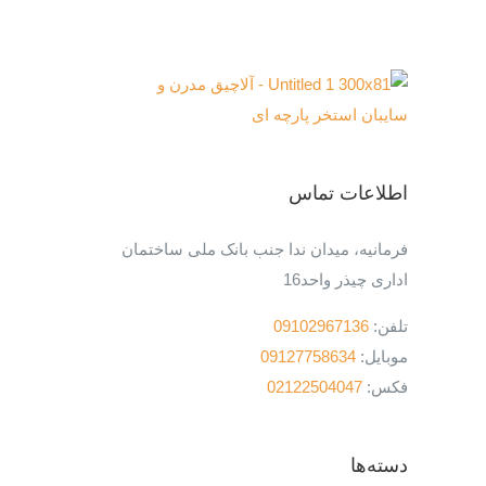
اطلاعات تماس
فرمانیه، میدان ندا جنب بانک ملی ساختمان
اداری چیذر واحد16
تلفن:
09102967136
موبایل:
09127758634
فکس:
02122504047
دسته‌ها