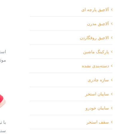
آلاچیق پارچه ای
آلاچیق مدرن
الاچیق روفگاردن
است
پارکینگ ماشین
موث
دسته‌بندی نشده
سازه چادری
سایبان استخر
سایبان خودرو
سقف استخر
با 
ستو